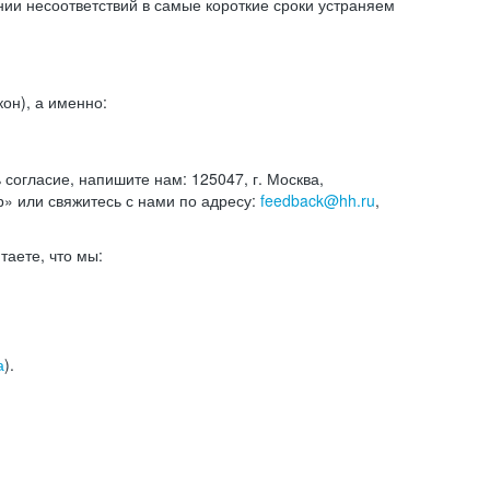
и несоответствий в самые короткие сроки устраняем
он), а именно:
ь согласие, напишите нам: 125047, г. Москва,
р» или свяжитесь с нами по адресу:
feedback@hh.ru
,
итаете, что мы:
а
).