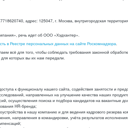
18620740, адрес: 125047, г. Москва, внутригородская территория
омпания», речь идет об ООО «Хэдхантер».
есть в Реестре персональных данных на сайте Роскомнадзора
.
аем всё для того, чтобы соблюдать требования законной обработ
, для которых вы их нам передали.
ступа к функционалу нашего сайта, содействия занятости и пред
следований, направленных на улучшение качества наших продуктов
ий, осуществления поиска и подбора кандидатов на вакантные дол
ования HR-бренда;
оустройства в нашу компанию и для ведения кадрового резерва ко
чения, направления в командировки, учёта результатов исполнени
омпенсаций;