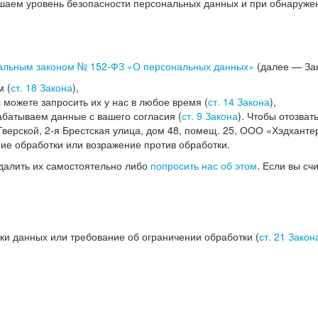
аем уровень безопасности персональных данных и при обнаружени
альным законом №
152-ФЗ
«О персональных данных»
(далее — Зак
м (
ст. 18 Закона
),
можете запросить их у нас в любое время (
ст. 14 Закона
),
абатываем данные с вашего согласия (
ст. 9 Закона
). Чтобы отозват
верской, 2-я Брестская улица, дом 48, помещ. 25, ООО «Хэдханте
ние обработки или возражение против обработки.
далить их самостоятельно либо
попросить нас об этом
. Если вы сч
ки данных или требование об ограничении обработки (
ст. 21 Закон