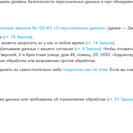
аем уровень безопасности персональных данных и при обнаружени
альным законом №
152-ФЗ
«О персональных данных»
(далее — Зак
м (
ст. 18 Закона
),
можете запросить их у нас в любое время (
ст. 14 Закона
),
абатываем данные с вашего согласия (
ст. 9 Закона
). Чтобы отозват
верской, 2-я Брестская улица, дом 48, помещ. 25, ООО «Хэдханте
ние обработки или возражение против обработки.
далить их самостоятельно либо
попросить нас об этом
. Если вы сч
ки данных или требование об ограничении обработки (
ст. 21 Закон