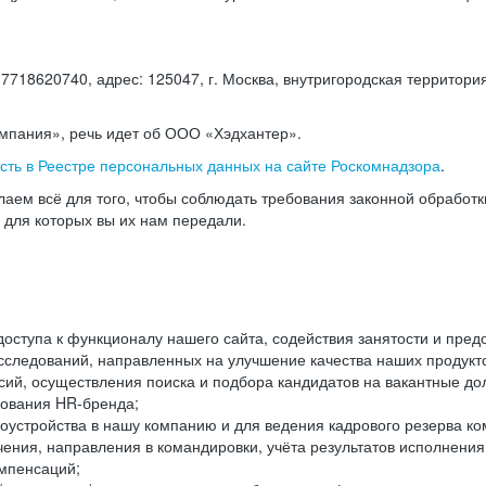
18620740, адрес: 125047, г. Москва, внутригородская территория
омпания», речь идет об ООО «Хэдхантер».
есть в Реестре персональных данных на сайте Роскомнадзора
.
аем всё для того, чтобы соблюдать требования законной обработ
, для которых вы их нам передали.
ступа к функционалу нашего сайта, содействия занятости и пред
следований, направленных на улучшение качества наших продуктов
ий, осуществления поиска и подбора кандидатов на вакантные дол
ования HR-бренда;
оустройства в нашу компанию и для ведения кадрового резерва ко
чения, направления в командировки, учёта результатов исполнени
омпенсаций;