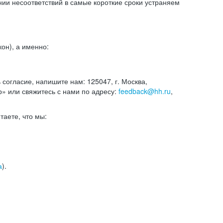
и несоответствий в самые короткие сроки устраняем
он), а именно:
ь согласие, напишите нам: 125047, г. Москва,
р» или свяжитесь с нами по адресу:
feedback@hh.ru
,
итаете, что мы:
а
).