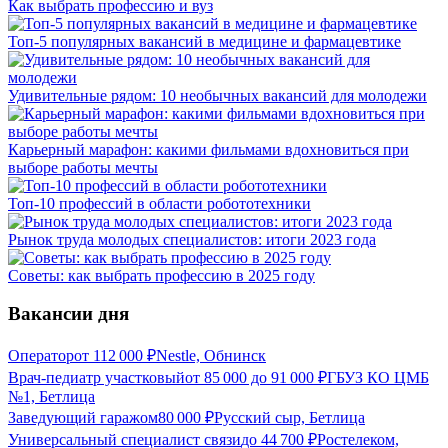
Как выбрать профессию и вуз
Топ-5 популярных вакансий в медицине и фармацевтике
Удивительные рядом: 10 необычных вакансий для молодежи
Карьерный марафон: какими фильмами вдохновиться при
выборе работы мечты
Топ-10 профессий в области робототехники
Рынок труда молодых специалистов: итоги 2023 года
Советы: как выбрать профессию в 2025 году
Вакансии дня
Оператор
от
112 000
₽
Nestle, Обнинск
Врач-педиатр участковый
от
85 000
до
91 000
₽
ГБУЗ КО ЦМБ
№1, Бетлица
Заведующий гаражом
80 000
₽
Русский сыр, Бетлица
Универсальный специалист связи
до
44 700
₽
Ростелеком,