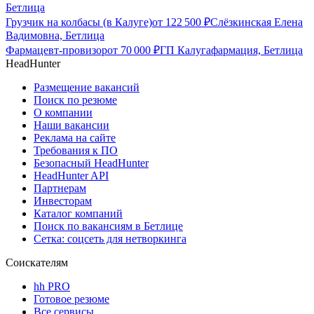
Бетлица
Грузчик на колбасы (в Калуге)
от
122 500
₽
Слёзкинская Елена
Вадимовна, Бетлица
Фармацевт-провизор
от
70 000
₽
ГП Калугафармация, Бетлица
HeadHunter
Размещение вакансий
Поиск по резюме
О компании
Наши вакансии
Реклама на сайте
Требования к ПО
Безопасный HeadHunter
HeadHunter API
Партнерам
Инвесторам
Каталог компаний
Поиск по вакансиям в Бетлице
Сетка: соцсеть для нетворкинга
Соискателям
hh PRO
Готовое резюме
Все сервисы